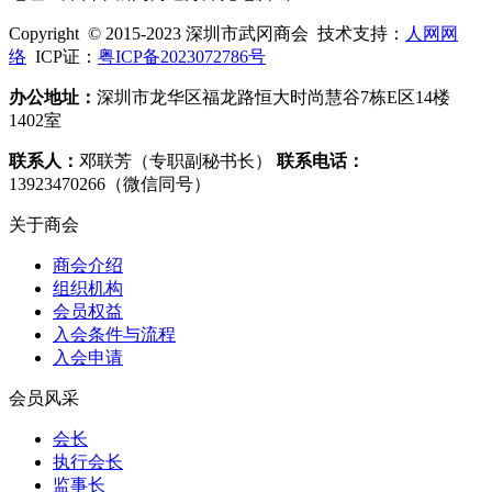
Copyright © 2015-2023 深圳市武冈商会 技术支持：
人网网
络
ICP证：
粤ICP备2023072786号
办公地址：
深圳市龙华区福龙路恒大时尚慧谷7栋E区14楼
1402室
联系人：
邓联芳（专职副秘书长）
联系电话：
13923470266（微信同号）
关于商会
商会介绍
组织机构
会员权益
入会条件与流程
入会申请
会员风采
会长
执行会长
监事长