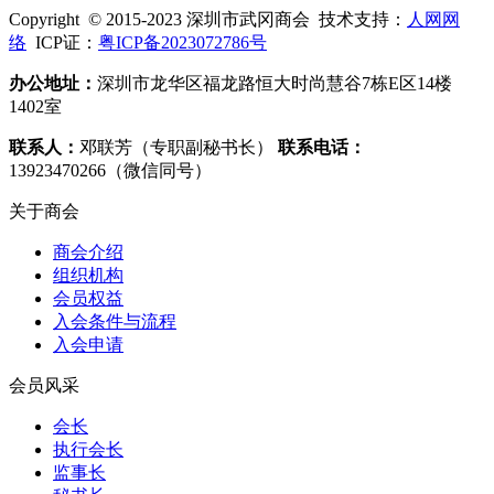
Copyright © 2015-2023 深圳市武冈商会 技术支持：
人网网
络
ICP证：
粤ICP备2023072786号
办公地址：
深圳市龙华区福龙路恒大时尚慧谷7栋E区14楼
1402室
联系人：
邓联芳（专职副秘书长）
联系电话：
13923470266（微信同号）
关于商会
商会介绍
组织机构
会员权益
入会条件与流程
入会申请
会员风采
会长
执行会长
监事长