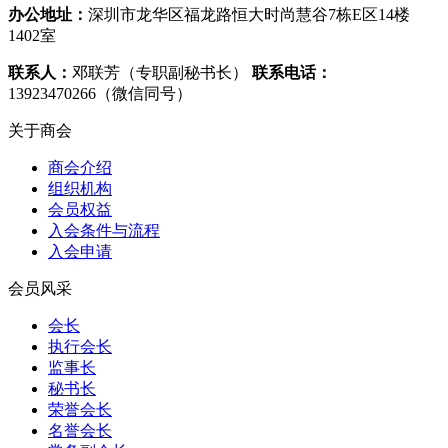
办公地址：
深圳市龙华区福龙路恒大时尚慧谷7栋E区14楼
1402室
联系人：
邓联芳（专职副秘书长）
联系电话：
13923470266（微信同号）
关于商会
商会介绍
组织机构
会员权益
入会条件与流程
入会申请
会员风采
会长
执行会长
监事长
秘书长
荣誉会长
名誉会长