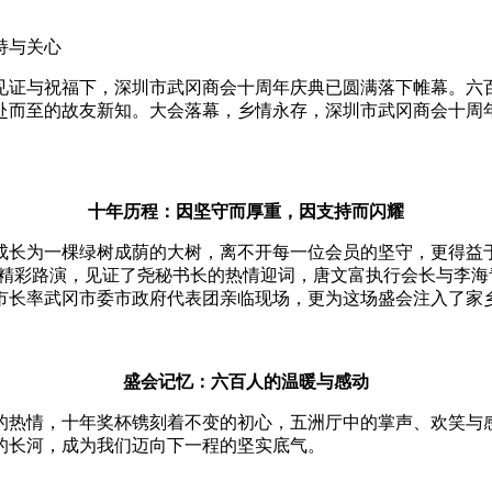
见证与祝福下，深圳市武冈商会十周年庆典已圆满落下帷幕。六
赴而至的故友新知。大会落幕，乡情永存，深圳市武冈商会十周
十年历程：因坚守而厚重，因支持而闪耀
成长为一棵绿树成荫的大树，离不开每一位会员的坚守，更得益
的精彩路演，见证了尧秘书长的热情迎词，唐文富执行会长与李
市长率武冈市委市政府代表团亲临现场，更为这场盛会注入了家
盛会记忆：六百人的温暖与感动
的热情，十年奖杯镌刻着不变的初心，五洲厅中的掌声、欢笑与
的长河，成为我们迈向下一程的坚实底气。