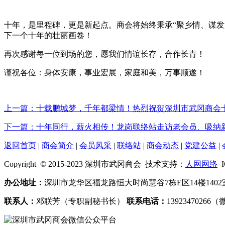
十年，是里程碑，更是新起点。商会将始终秉承“聚乡情、谋
下一个十年的壮丽画卷！
再次感谢每一位到场的您，愿我们情谊长存，合作长青！
谨祝各位：身体安康，事业宏展，家庭和美，万事顺遂！
上一篇：十载鹏城梦，千年都梁情！热烈祝贺深圳市武冈商会
下一篇：十年同行，薪火相传！龙岗联络站走访老会员、吸纳
返回首页
|
商会简介
|
会员风采
|
联络站
|
商会动态
|
党建公益
|
Copyright © 2015-2023 深圳市武冈商会 技术支持：
人网网络
I
办公地址：
深圳市龙华区福龙路恒大时尚慧谷7栋E区14楼140
联系人：
邓联芳（专职副秘书长）
联系电话：
1392347026