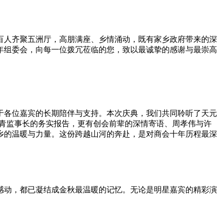
百人齐聚五洲厅，高朋满座、乡情涌动，既有家乡政府带来的深
年组委会，向每一位拨冗莅临的您，致以最诚挚的感谢与最崇高
于各位嘉宾的长期陪伴与支持。本次庆典，我们共同聆听了天元
海青监事长的务实报告，更有创会前辈的深情寄语、周孝伟与许
乡的温暖与力量。这份跨越山河的奔赴，是对商会十年历程最深
感动，都已凝结成金秋最温暖的记忆。无论是明星嘉宾的精彩演