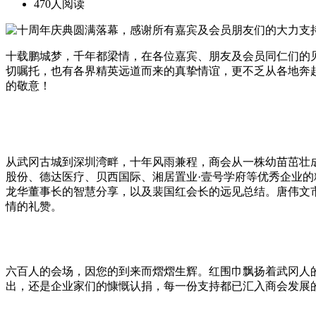
470人阅读
十载鹏城梦，千年都梁情，在各位嘉宾、朋友及会员同仁们的
切嘱托，也有各界精英远道而来的真挚情谊，更不乏从各地奔
的敬意！
从武冈古城到深圳湾畔，十年风雨兼程，商会从一株幼苗茁壮
股份、德达医疗、贝西国际、湘居置业·壹号学府等优秀企业
龙华董事长的智慧分享，以及裴国红会长的远见总结。唐伟文
情的礼赞。
六百人的会场，因您的到来而熠熠生辉。红围巾飘扬着武冈人
出，还是企业家们的慷慨认捐，每一份支持都已汇入商会发展