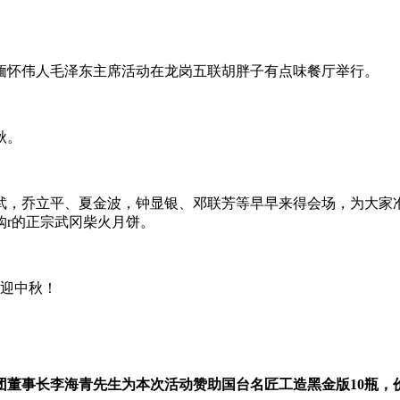
站缅怀伟人毛泽东主席活动在龙岗五联胡胖子有点味餐厅举行。
秋。
武，乔立平、夏金波，钟显银、邓联芳等早早来得会场，为大家
购r的正宗武冈柴火月饼。
人迎中秋！
董事长李海青先生为本次活动赞助国台名匠工造黑金版10瓶，价值